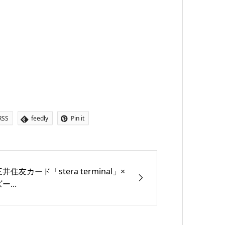
RSS
feedly
Pin it
井住友カード「stera terminal」×
ー...